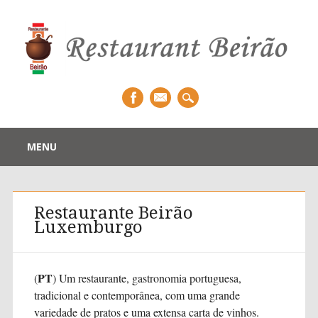
Main menu
Skip
MENU
to
content
Restaurante Beirão
Luxemburgo
PT
(
) Um restaurante, gastronomia portuguesa,
tradicional e contemporânea, com uma grande
variedade de pratos e uma extensa carta de vinhos.