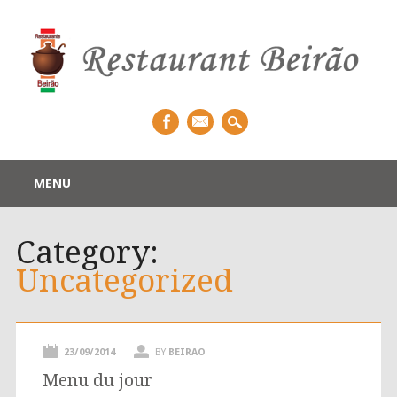
Main menu
Skip
MENU
to
content
Category:
Uncategorized
23/09/2014
BY
BEIRAO
Menu du jour